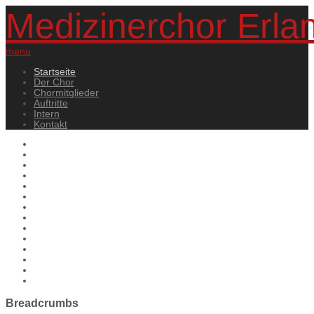
Medizinerchor Erla
menu
Startseite
Der Chor
Chormitglieder
Auftritte
Intern
Kontakt
Breadcrumbs